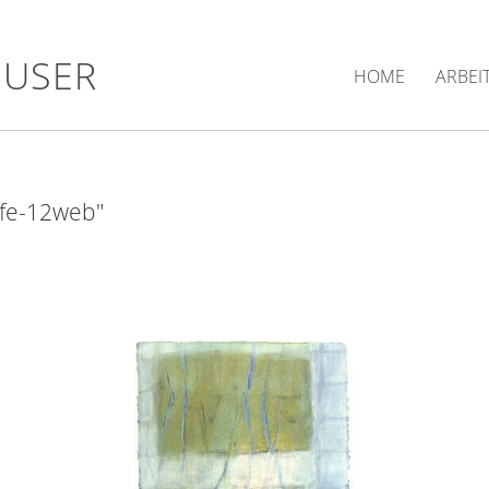
HUSER
HOME
ARBEI
ufe-12web"